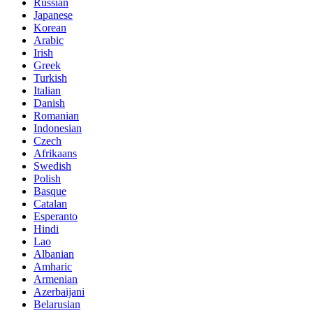
Russian
Japanese
Korean
Arabic
Irish
Greek
Turkish
Italian
Danish
Romanian
Indonesian
Czech
Afrikaans
Swedish
Polish
Basque
Catalan
Esperanto
Hindi
Lao
Albanian
Amharic
Armenian
Azerbaijani
Belarusian