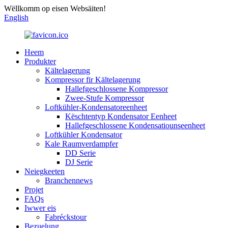
Wëllkomm op eisen Websäiten!
English
Heem
Produkter
Kältelagerung
Kompressor fir Kältelagerung
Hallefgeschlossene Kompressor
Zwee-Stufe Kompressor
Loftkühler-Kondensatoreenheet
Këschtentyp Kondensator Eenheet
Hallefgeschlossene Kondensatiounseenheet
Loftkühler Kondensator
Kale Raumverdampfer
DD Serie
DJ Serie
Neiegkeeten
Branchennews
Projet
FAQs
Iwwer eis
Fabréckstour
Bezuelung