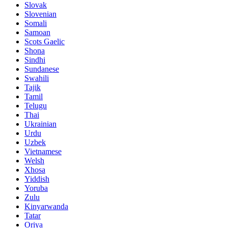
Slovak
Slovenian
Somali
Samoan
Scots Gaelic
Shona
Sindhi
Sundanese
Swahili
Tajik
Tamil
Telugu
Thai
Ukrainian
Urdu
Uzbek
Vietnamese
Welsh
Xhosa
Yiddish
Yoruba
Zulu
Kinyarwanda
Tatar
Oriya