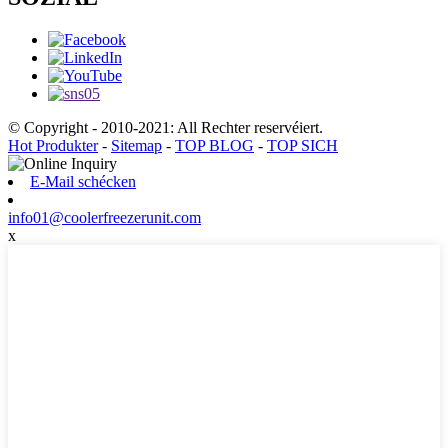
© Copyright - 2010-2021: All Rechter reservéiert.
Hot Produkter
-
Sitemap
-
TOP BLOG
-
TOP SICH
E-Mail schécken
info01@coolerfreezerunit.com
x