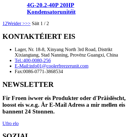
4G-20.2-40P 20HP
Kondensatorunitéit
1
2
Weider >
>>
Säit 1 / 2
KONTAKTÉIERT EIS
Lager, Nr. 18-8, Xinyang North 3rd Road, Distrikt
Xixiangtang, Stad Nanning, Provënz Guangxi, China
Tel.:
400-0080-256
E-Mail:
info01@coolerfreezerunit.com
Fax:
0086-0771-3868534
NEWSLETTER
Fir Froen iwwer eis Produkter oder d'Präislëscht,
loosst eis w.e.g. Är E-Mail Adress a mir mellen eis
bannent 24 Stonnen.
Ufro elo
SOZIAL