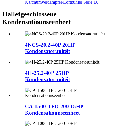
Kältraumverdampfer/Loftkühler Serie DJ
Hallefgeschlossene
Kondensatiounseenheet
4NCS-20.2-40P 20HP
Kondensatorunitéit
4H-25.2-40P 25HP
Kondensatorunitéit
CA-1500-TFD-200 15HP
Kondensatiounseenheet