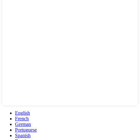
English
French
German
Portuguese
Spanish