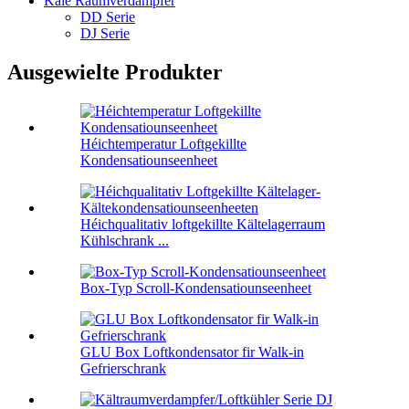
Kale Raumverdampfer
DD Serie
DJ Serie
Ausgewielte Produkter
Héichtemperatur Loftgekillte
Kondensatiounseenheet
Héichqualitativ loftgekillte Kältelagerraum
Kühlschrank ...
Box-Typ Scroll-Kondensatiounseenheet
GLU Box Loftkondensator fir Walk-in
Gefrierschrank