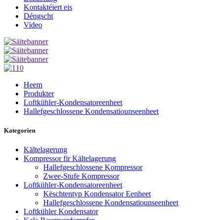
Kontaktéiert eis
Déngscht
Video
Heem
Produkter
Loftkühler-Kondensatoreenheet
Hallefgeschlossene Kondensatiounseenheet
Kategorien
Kältelagerung
Kompressor fir Kältelagerung
Hallefgeschlossene Kompressor
Zwee-Stufe Kompressor
Loftkühler-Kondensatoreenheet
Këschtentyp Kondensator Eenheet
Hallefgeschlossene Kondensatiounseenheet
Loftkühler Kondensator