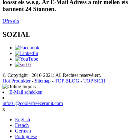
loosst eis w.e.g. Är E-Mail Adress a mir mellen eis
bannent 24 Stonnen.
Ufro elo
SOZIAL
© Copyright - 2010-2021: All Rechter reservéiert.
Hot Produkter
-
Sitemap
-
TOP BLOG
-
TOP SICH
E-Mail schécken
info01@coolerfreezerunit.com
x
English
French
German
Portuguese