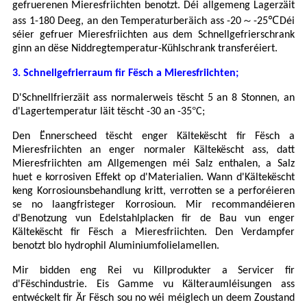
gefruerenen Mieresfriichten benotzt. Déi allgemeng Lagerzäit
～
℃
ass 1-180 Deeg, an den Temperaturberäich ass -20
-25
Déi
séier gefruer Mieresfriichten aus dem Schnellgefrierschrank
ginn an dëse Niddregtemperatur-Kühlschrank transferéiert.
3. Schnellgefrierraum fir Fësch a Mieresfriichten;
D'Schnellfrierzäit ass normalerweis tëscht 5 an 8 Stonnen, an
°
d'Lagertemperatur läit tëscht -30 an -35
C;
Den Ënnerscheed tëscht enger Kältekëscht fir Fësch a
Mieresfriichten an enger normaler Kältekëscht ass, datt
Mieresfriichten am Allgemengen méi Salz enthalen, a Salz
huet e korrosiven Effekt op d'Materialien. Wann d'Kältekëscht
keng Korrosiounsbehandlung kritt, verrotten se a perforéieren
se no laangfristeger Korrosioun. Mir recommandéieren
d'Benotzung vun Edelstahlplacken fir de Bau vun enger
Kältekëscht fir Fësch a Mieresfriichten. Den Verdampfer
benotzt blo hydrophil Aluminiumfolielamellen.
Mir bidden eng Rei vu Killprodukter a Servicer fir
d'Fëschindustrie. Eis Gamme vu Kälteraumléisungen ass
entwéckelt fir Är Fësch sou no wéi méiglech un deem Zoustand