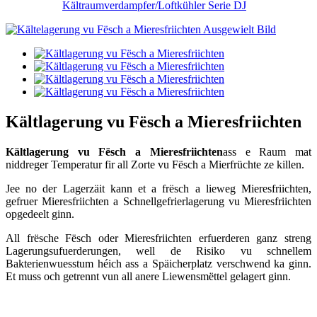
Kältraumverdampfer/Loftkühler Serie DJ
Kältlagerung vu Fësch a Mieresfriichten
Kältlagerung vu Fësch a Mieresfriichten
ass e Raum mat
niddreger Temperatur fir all Zorte vu Fësch a Mierfrüchte ze killen.
Jee no der Lagerzäit kann et a frësch a lieweg Mieresfriichten,
gefruer Mieresfriichten a Schnellgefrierlagerung vu Mieresfriichten
opgedeelt ginn.
All frësche Fësch oder Mieresfriichten erfuerderen ganz streng
Lagerungsufuerderungen, well de Risiko vu schnellem
Bakterienwuesstum héich ass a Späicherplatz verschwend ka ginn.
Et muss och getrennt vun all anere Liewensmëttel gelagert ginn.