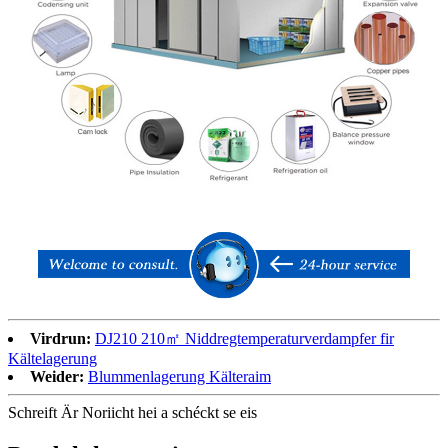
Virdrun:
DJ210 210㎡ Niddregtemperaturverdampfer fir
Kältelagerung
Weider:
Blummenlagerung Kälteraim
Schreift Är Noriicht hei a schéckt se eis