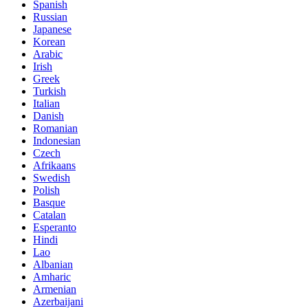
Spanish
Russian
Japanese
Korean
Arabic
Irish
Greek
Turkish
Italian
Danish
Romanian
Indonesian
Czech
Afrikaans
Swedish
Polish
Basque
Catalan
Esperanto
Hindi
Lao
Albanian
Amharic
Armenian
Azerbaijani