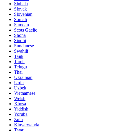
Sinhala
Slovak
Slovenian
Somali
Samoan
Scots Gaelic
Shona
Sindhi
Sundanese
Swahili
Tajik
Tamil
Telugu
Thai
Ukrainian
Urdu
Uzbek
Vietnamese
Welsh
Xhosa
Yiddish
Yoruba
Zulu
Kinyarwanda
Tatar