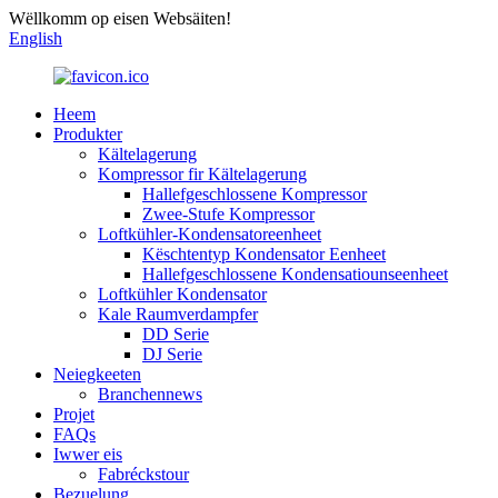
Wëllkomm op eisen Websäiten!
English
Heem
Produkter
Kältelagerung
Kompressor fir Kältelagerung
Hallefgeschlossene Kompressor
Zwee-Stufe Kompressor
Loftkühler-Kondensatoreenheet
Këschtentyp Kondensator Eenheet
Hallefgeschlossene Kondensatiounseenheet
Loftkühler Kondensator
Kale Raumverdampfer
DD Serie
DJ Serie
Neiegkeeten
Branchennews
Projet
FAQs
Iwwer eis
Fabréckstour
Bezuelung