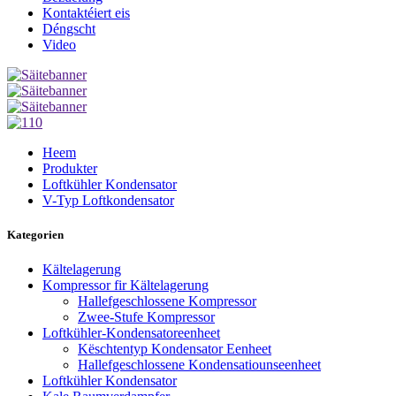
Kontaktéiert eis
Déngscht
Video
Heem
Produkter
Loftkühler Kondensator
V-Typ Loftkondensator
Kategorien
Kältelagerung
Kompressor fir Kältelagerung
Hallefgeschlossene Kompressor
Zwee-Stufe Kompressor
Loftkühler-Kondensatoreenheet
Këschtentyp Kondensator Eenheet
Hallefgeschlossene Kondensatiounseenheet
Loftkühler Kondensator