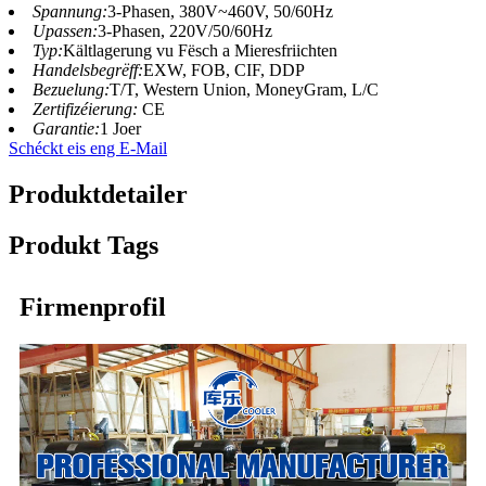
Spannung:
3-Phasen, 380V~460V, 50/60Hz
Upassen:
3-Phasen, 220V/50/60Hz
Typ:
Kältlagerung vu Fësch a Mieresfriichten
Handelsbegrëff:
EXW, FOB, CIF, DDP
Bezuelung:
T/T, Western Union, MoneyGram, L/C
Zertifizéierung:
CE
Garantie:
1 Joer
Schéckt eis eng E-Mail
Produktdetailer
Produkt Tags
Firmenprofil