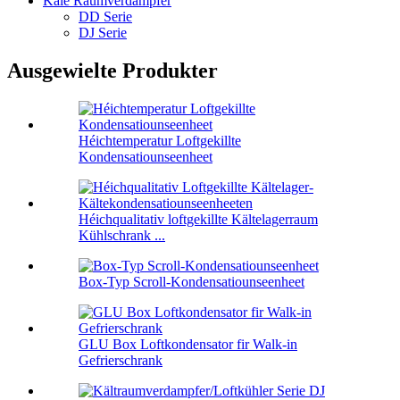
Kale Raumverdampfer
DD Serie
DJ Serie
Ausgewielte Produkter
Héichtemperatur Loftgekillte
Kondensatiounseenheet
Héichqualitativ loftgekillte Kältelagerraum
Kühlschrank ...
Box-Typ Scroll-Kondensatiounseenheet
GLU Box Loftkondensator fir Walk-in
Gefrierschrank