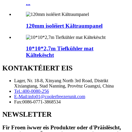
...
120mm isoléiert Kältraumpanel
10*10*2,7m Tiefkühler mat
Kältekëscht
KONTAKTÉIERT EIS
Lager, Nr. 18-8, Xinyang North 3rd Road, Distrikt
Xixiangtang, Stad Nanning, Provënz Guangxi, China
Tel.:
400-0080-256
E-Mail:
info01@coolerfreezerunit.com
Fax:
0086-0771-3868534
NEWSLETTER
Fir Froen iwwer eis Produkter oder d'Präislëscht,