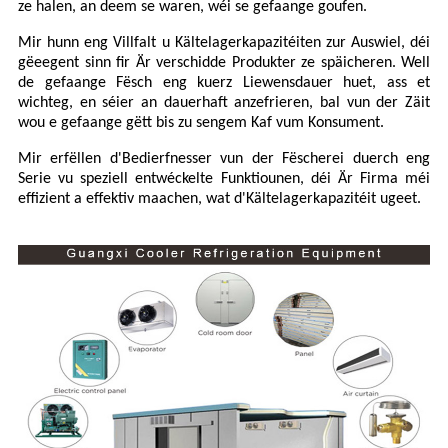
ze halen, an deem se waren, wéi se gefaange goufen.
Mir hunn eng Villfalt u Kältelagerkapazitéiten zur Auswiel, déi
gëeegent sinn fir Är verschidde Produkter ze späicheren. Well
de gefaange Fësch eng kuerz Liewensdauer huet, ass et
wichteg, en séier an dauerhaft anzefrieren, bal vun der Zäit
wou e gefaange gëtt bis zu sengem Kaf vum Konsument.
Mir erfëllen d'Bedierfnesser vun der Fëscherei duerch eng
Serie vu speziell entwéckelte Funktiounen, déi Är Firma méi
effizient a effektiv maachen, wat d'Kältelagerkapazitéit ugeet.