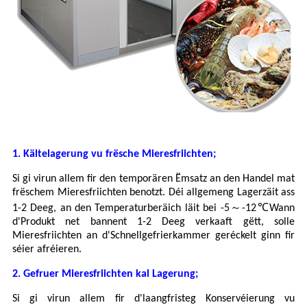
1. Kältelagerung vu frësche Mieresfriichten;
Si gi virun allem fir den temporären Ëmsatz an den Handel mat
frëschem Mieresfriichten benotzt. Déi allgemeng Lagerzäit ass
～
℃
1-2 Deeg, an den Temperaturberäich läit bei -5
-12
Wann
d'Produkt net bannent 1-2 Deeg verkaaft gëtt, solle
Mieresfriichten an d'Schnellgefrierkammer geréckelt ginn fir
séier afréieren.
2. Gefruer Mieresfriichten kal Lagerung;
Si gi virun allem fir d'laangfristeg Konservéierung vu