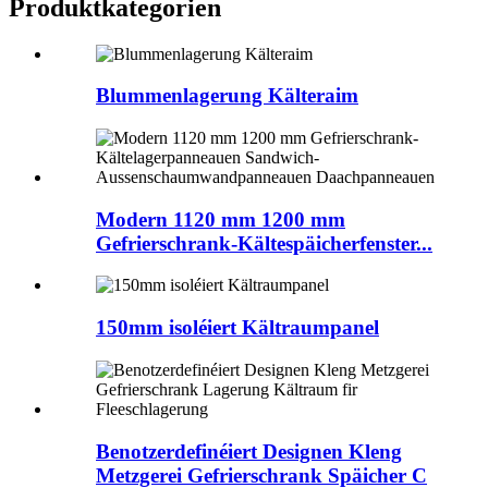
Produktkategorien
Blummenlagerung Kälteraim
Modern 1120 mm 1200 mm
Gefrierschrank-Kältespäicherfenster...
150mm isoléiert Kältraumpanel
Benotzerdefinéiert Designen Kleng
Metzgerei Gefrierschrank Späicher C